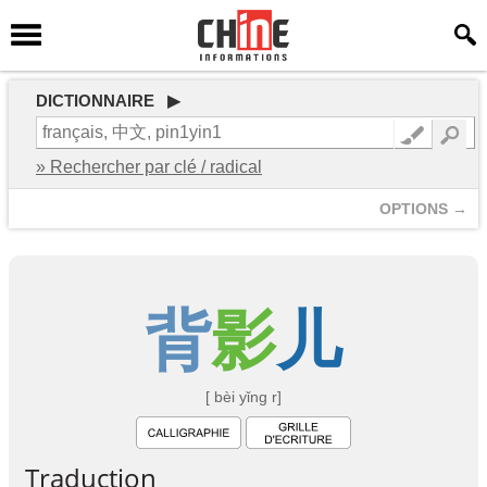
DICTIONNAIRE ▶
» Rechercher par clé / radical
OPTIONS →
背
影
儿
[ bèi yǐng r]
Traduction