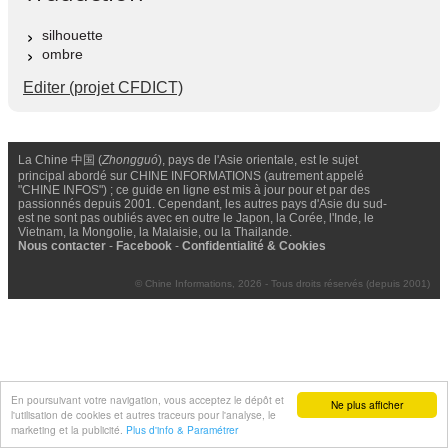
silhouette
ombre
Editer (projet CFDICT)
La Chine 中国 (
Zhongguó
), pays de l'Asie orientale, est le sujet
principal abordé sur CHINE INFORMATIONS (autrement appelé
"CHINE INFOS") ; ce guide en ligne est mis à jour pour et par des
passionnés depuis 2001. Cependant, les autres pays d'Asie du sud-
est ne sont pas oubliés avec en outre le Japon, la Corée, l'Inde, le
Vietnam, la Mongolie, la Malaisie, ou la Thailande.
Nous contacter
-
Facebook
-
Confidentialité & Cookies
© Chine Informations, 2026 - Tous droits réservés (depuis 2001)
En poursuivant votre navigation, vous acceptez le dépôt et
Ne plus afficher
l'utilisation de cookies et autres traceurs pour l'analyse, le
marketing et la publicité.
Plus d'info & Paramétrer