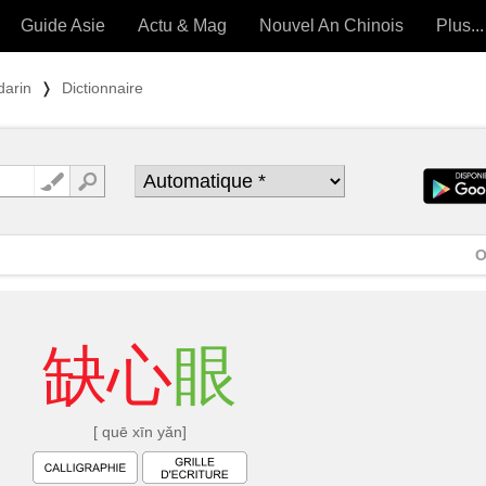
Guide Asie
Actu & Mag
Nouvel An Chinois
Plus...
Magazine
Forum (
darin
❭
Dictionnaire
Articles intemporels
 OUTILS) »
O
缺
心
眼
[ quē xīn yǎn]