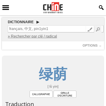
DICTIONNAIRE ▶
» Rechercher par clé / radical
OPTIONS →
绿
荫
[ lǜ yìn]
Traduction