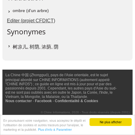
ombre (d'un arbre)
Editer (projet CFDICT)
Synonymes
树凉儿,
树荫
, 浓荫,
荫
La Chine 中国 (
Zhongguó
), pays de l'Asie orientale, est le sujet
principal abordé sur CHINE INFORMATIONS (autrement appelé
"CHINE INFOS") ; ce guide en ligne est mis à jour pour et par des
passionnés depuis 2001. Cependant, les autres pays d'Asie du sud-
est ne sont pas oubliés avec en outre le Japon, la Corée, l'Inde, le
Vietnam, la Mongolie, la Malaisie, ou la Thailande.
Nous contacter
-
Facebook
-
Confidentialité & Cookies
© Chine Informations, 2026 - Tous droits réservés (depuis 2001)
En poursuivant votre navigation, vous acceptez le dépôt et
Ne plus afficher
l'utilisation de cookies et autres traceurs pour l'analyse, le
marketing et la publicité.
Plus d'info & Paramétrer