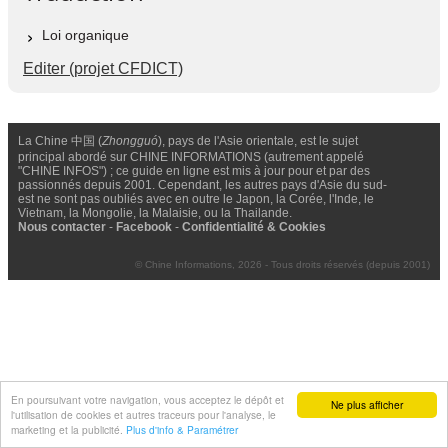
Loi organique
Editer (projet CFDICT)
La Chine 中国 (
Zhongguó
), pays de l'Asie orientale, est le sujet
principal abordé sur CHINE INFORMATIONS (autrement appelé
"CHINE INFOS") ; ce guide en ligne est mis à jour pour et par des
passionnés depuis 2001. Cependant, les autres pays d'Asie du sud-
est ne sont pas oubliés avec en outre le Japon, la Corée, l'Inde, le
Vietnam, la Mongolie, la Malaisie, ou la Thailande.
Nous contacter
-
Facebook
-
Confidentialité & Cookies
© Chine Informations, 2026 - Tous droits réservés (depuis 2001)
En poursuivant votre navigation, vous acceptez le dépôt et
Ne plus afficher
l'utilisation de cookies et autres traceurs pour l'analyse, le
marketing et la publicité.
Plus d'info & Paramétrer