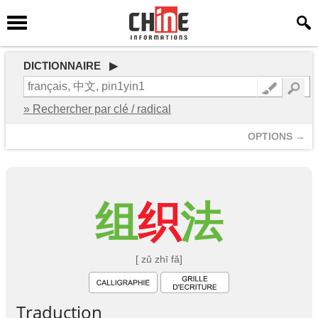
DICTIONNAIRE ▶
» Rechercher par clé / radical
OPTIONS →
组
织
法
[ zǔ zhī fǎ]
Traduction