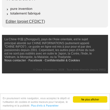
pure invention
totalement fabriqué
Editer (projet CFDICT)
La Chine 中国 (
Zhongguó
), pays de l'Asie orientale, est le sujet
principal abordé sur CHINE INFORMATIONS (autrement appelé
"CHINE INFOS") ; ce guide en ligne est mis à jour pour et par des
passionnés depuis 2001. Cependant, les autres pays d'Asie du sud-
est ne sont pas oubliés avec en outre le Japon, la Corée, l'Inde, le
Vietnam, la Mongolie, la Malaisie, ou la Thailande.
Nous contacter
-
Facebook
-
Confidentialité & Cookies
© Chine Informations, 2026 - Tous droits réservés (depuis 2001)
En poursuivant votre navigation, vous acceptez le dépôt et
Ne plus afficher
l'utilisation de cookies et autres traceurs pour l'analyse, le
marketing et la publicité.
Plus d'info & Paramétrer