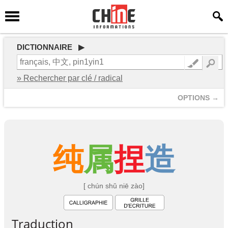
DICTIONNAIRE ▶
» Rechercher par clé / radical
OPTIONS →
纯
属
捏
造
[ chún shǔ niē zào]
Traduction