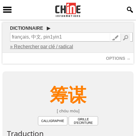
DICTIONNAIRE ▶
» Rechercher par clé / radical
OPTIONS →
筹
谋
[ chóu móu]
Traduction