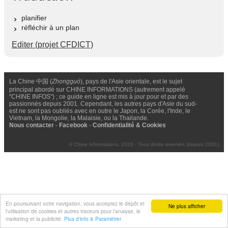
planifier
réfléchir à un plan
Editer (projet CFDICT)
La Chine 中国 (
Zhongguó
), pays de l'Asie orientale, est le sujet
principal abordé sur CHINE INFORMATIONS (autrement appelé
"CHINE INFOS") ; ce guide en ligne est mis à jour pour et par des
passionnés depuis 2001. Cependant, les autres pays d'Asie du sud-
est ne sont pas oubliés avec en outre le Japon, la Corée, l'Inde, le
Vietnam, la Mongolie, la Malaisie, ou la Thailande.
Nous contacter
-
Facebook
-
Confidentialité & Cookies
© Chine Informations, 2026 - Tous droits réservés (depuis 2001)
En poursuivant votre navigation, vous acceptez le dépôt et
Ne plus afficher
l'utilisation de cookies et autres traceurs pour l'analyse, le
marketing et la publicité.
Plus d'info & Paramétrer