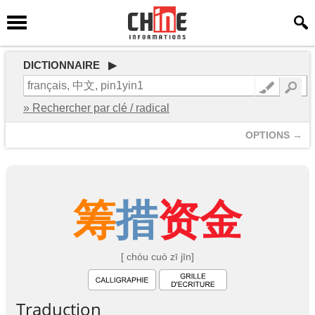
DICTIONNAIRE ▶
» Rechercher par clé / radical
OPTIONS →
筹
措
资
金
[ chóu cuò zī jīn]
Traduction