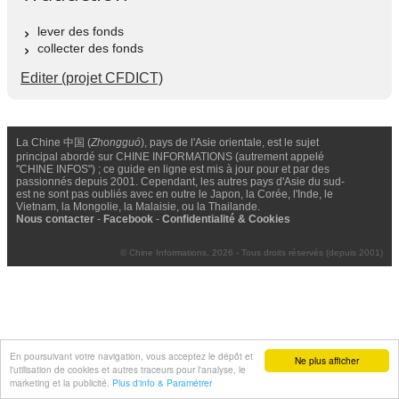
lever des fonds
collecter des fonds
Editer (projet CFDICT)
La Chine 中国 (
Zhongguó
), pays de l'Asie orientale, est le sujet
principal abordé sur CHINE INFORMATIONS (autrement appelé
"CHINE INFOS") ; ce guide en ligne est mis à jour pour et par des
passionnés depuis 2001. Cependant, les autres pays d'Asie du sud-
est ne sont pas oubliés avec en outre le Japon, la Corée, l'Inde, le
Vietnam, la Mongolie, la Malaisie, ou la Thailande.
Nous contacter
-
Facebook
-
Confidentialité & Cookies
© Chine Informations, 2026 - Tous droits réservés (depuis 2001)
En poursuivant votre navigation, vous acceptez le dépôt et
Ne plus afficher
l'utilisation de cookies et autres traceurs pour l'analyse, le
marketing et la publicité.
Plus d'info & Paramétrer