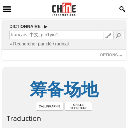
DICTIONNAIRE ▶
» Rechercher par clé / radical
OPTIONS →
筹
备
场
地
Traduction