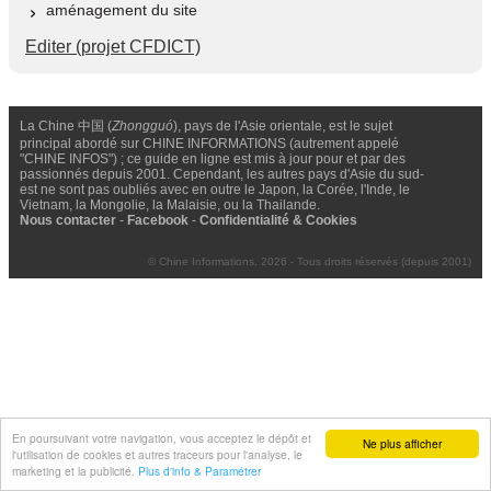
aménagement du site
Editer (projet CFDICT)
La Chine 中国 (
Zhongguó
), pays de l'Asie orientale, est le sujet
principal abordé sur CHINE INFORMATIONS (autrement appelé
"CHINE INFOS") ; ce guide en ligne est mis à jour pour et par des
passionnés depuis 2001. Cependant, les autres pays d'Asie du sud-
est ne sont pas oubliés avec en outre le Japon, la Corée, l'Inde, le
Vietnam, la Mongolie, la Malaisie, ou la Thailande.
Nous contacter
-
Facebook
-
Confidentialité & Cookies
© Chine Informations, 2026 - Tous droits réservés (depuis 2001)
En poursuivant votre navigation, vous acceptez le dépôt et
Ne plus afficher
l'utilisation de cookies et autres traceurs pour l'analyse, le
marketing et la publicité.
Plus d'info & Paramétrer