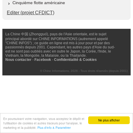
Cinquième flotte américaine
Editer (projet CFDICT)
La Chine 中国 (
Zhongguó
), pays de l'Asie orientale, est le sujet
principal abordé sur CHINE INFORMATIONS (autrement appelé
"CHINE INFOS") ; ce guide en ligne est mis à jour pour et par des
passionnés depuis 2001. Cependant, les autres pays d'Asie du sud-
est ne sont pas oubliés avec en outre le Japon, la Corée, l'Inde, le
Vietnam, la Mongolie, la Malaisie, ou la Thailande.
Nous contacter
-
Facebook
-
Confidentialité & Cookies
© Chine Informations, 2026 - Tous droits réservés (depuis 2001)
En poursuivant votre navigation, vous acceptez le dépôt et
Ne plus afficher
l'utilisation de cookies et autres traceurs pour l'analyse, le
marketing et la publicité.
Plus d'info & Paramétrer