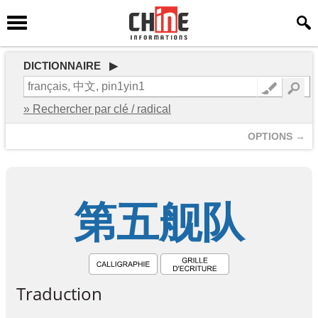
DICTIONNAIRE ▶
» Rechercher par clé / radical
OPTIONS →
第
五
舰
队
Traduction