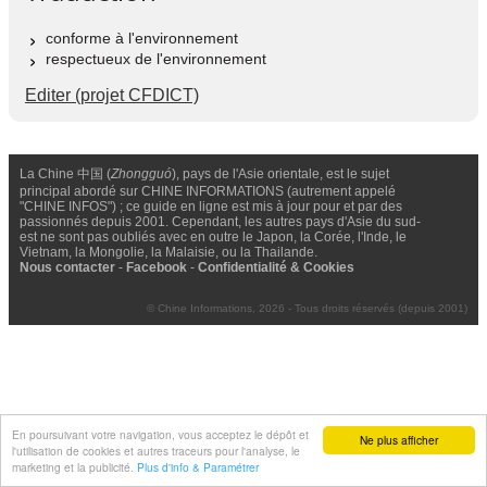
conforme à l'environnement
respectueux de l'environnement
Editer (projet CFDICT)
La Chine 中国 (
Zhongguó
), pays de l'Asie orientale, est le sujet
principal abordé sur CHINE INFORMATIONS (autrement appelé
"CHINE INFOS") ; ce guide en ligne est mis à jour pour et par des
passionnés depuis 2001. Cependant, les autres pays d'Asie du sud-
est ne sont pas oubliés avec en outre le Japon, la Corée, l'Inde, le
Vietnam, la Mongolie, la Malaisie, ou la Thailande.
Nous contacter
-
Facebook
-
Confidentialité & Cookies
© Chine Informations, 2026 - Tous droits réservés (depuis 2001)
En poursuivant votre navigation, vous acceptez le dépôt et
Ne plus afficher
l'utilisation de cookies et autres traceurs pour l'analyse, le
marketing et la publicité.
Plus d'info & Paramétrer