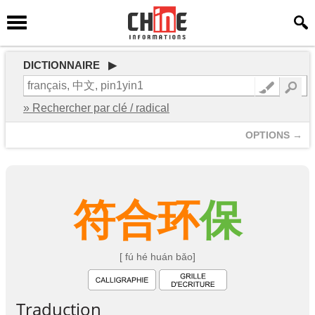
DICTIONNAIRE ▶
» Rechercher par clé / radical
OPTIONS →
符
合
环
保
[ fú hé huán bǎo]
Traduction