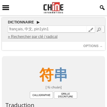
DICTIONNAIRE ▶
» Rechercher par clé / radical
OPTIONS →
符
串
[ fú chuàn]
Traduction