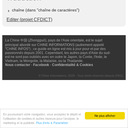
chaîne (dans "chaîne de caractères")
Editer (projet CFDICT)
La Chine 中国 (
Zhongguó
), pays de l'Asie orientale, est le sujet
principal abordé sur CHINE INFORMATIONS (autrement appelé
"CHINE INFOS") ; ce guide en ligne est mis à jour pour et par des
passionnés depuis 2001. Cependant, les autres pays d'Asie du sud-
est ne sont pas oubliés avec en outre le Japon, la Corée, l'Inde, le
Vietnam, la Mongolie, la Malaisie, ou la Thailande.
Nous contacter
-
Facebook
-
Confidentialité & Cookies
© Chine Informations, 2026 - Tous droits réservés (depuis 2001)
En poursuivant votre navigation, vous acceptez le dépôt et
Ne plus afficher
l'utilisation de cookies et autres traceurs pour l'analyse, le
marketing et la publicité.
Plus d'info & Paramétrer