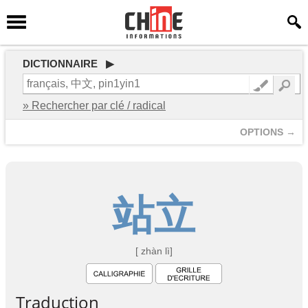
DICTIONNAIRE ▶
» Rechercher par clé / radical
OPTIONS →
站
立
[ zhàn lì]
Traduction