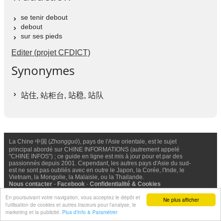
se tenir debout
debout
sur ses pieds
Editer (projet CFDICT)
Synonymes
站住
, 站柜台,
站稳
,
站队
La Chine 中国 (
Zhongguó
), pays de l'Asie orientale, est le sujet
principal abordé sur CHINE INFORMATIONS (autrement appelé
"CHINE INFOS") ; ce guide en ligne est mis à jour pour et par des
passionnés depuis 2001. Cependant, les autres pays d'Asie du sud-
est ne sont pas oubliés avec en outre le Japon, la Corée, l'Inde, le
Vietnam, la Mongolie, la Malaisie, ou la Thailande.
Nous contacter
-
Facebook
-
Confidentialité & Cookies
En poursuivant votre navigation, vous acceptez le dépôt et
Ne plus afficher
© Chine Informations, 2026 - Tous droits réservés (depuis 2001)
l'utilisation de cookies et autres traceurs pour l'analyse, le
marketing et la publicité.
Plus d'info & Paramétrer