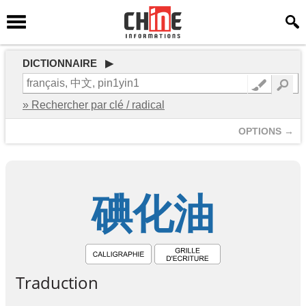
DICTIONNAIRE ▶
» Rechercher par clé / radical
OPTIONS →
碘
化
油
Traduction