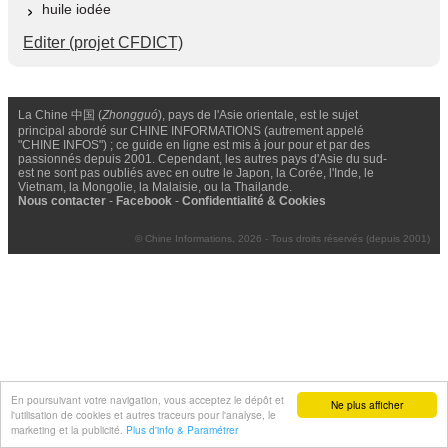
huile iodée
Editer (projet CFDICT)
La Chine 中国 (
Zhongguó
), pays de l'Asie orientale, est le sujet
principal abordé sur CHINE INFORMATIONS (autrement appelé
"CHINE INFOS") ; ce guide en ligne est mis à jour pour et par des
passionnés depuis 2001. Cependant, les autres pays d'Asie du sud-
est ne sont pas oubliés avec en outre le Japon, la Corée, l'Inde, le
Vietnam, la Mongolie, la Malaisie, ou la Thailande.
Nous contacter
-
Facebook
-
Confidentialité & Cookies
© Chine Informations, 2026 - Tous droits réservés (depuis 2001)
En poursuivant votre navigation, vous acceptez le dépôt et
Ne plus afficher
l'utilisation de cookies et autres traceurs pour l'analyse, le
marketing et la publicité.
Plus d'info & Paramétrer