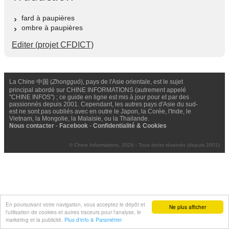
fard à paupières
ombre à paupières
Editer (projet CFDICT)
La Chine 中国 (
Zhongguó
), pays de l'Asie orientale, est le sujet
principal abordé sur CHINE INFORMATIONS (autrement appelé
"CHINE INFOS") ; ce guide en ligne est mis à jour pour et par des
passionnés depuis 2001. Cependant, les autres pays d'Asie du sud-
est ne sont pas oubliés avec en outre le Japon, la Corée, l'Inde, le
Vietnam, la Mongolie, la Malaisie, ou la Thailande.
Nous contacter
-
Facebook
-
Confidentialité & Cookies
© Chine Informations, 2026 - Tous droits réservés (depuis 2001)
En poursuivant votre navigation, vous acceptez le dépôt et
Ne plus afficher
l'utilisation de cookies et autres traceurs pour l'analyse, le
marketing et la publicité.
Plus d'info & Paramétrer