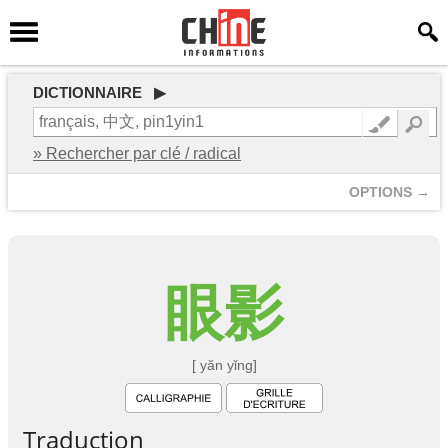
DICTIONNAIRE ▶
» Rechercher par clé / radical
OPTIONS →
眼
影
[ yǎn yǐng]
Traduction