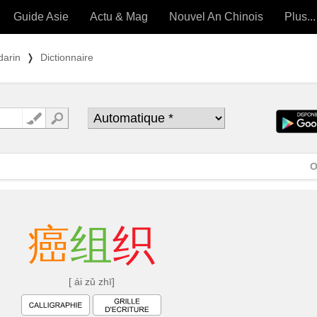
Guide Asie
Actu & Mag
Nouvel An Chinois
Plus...
Magazine
Forum (
darin
❭
Dictionnaire
Articles intemporels
 OUTILS) »
O
癌
组
织
[ ái zǔ zhī]