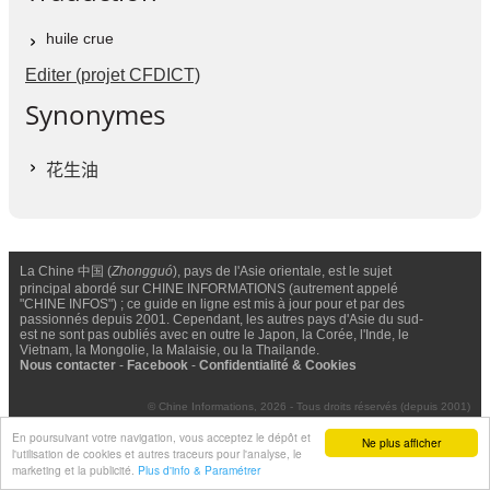
huile crue
Editer (projet CFDICT)
Synonymes
花生油
La Chine 中国 (
Zhongguó
), pays de l'Asie orientale, est le sujet
principal abordé sur CHINE INFORMATIONS (autrement appelé
"CHINE INFOS") ; ce guide en ligne est mis à jour pour et par des
passionnés depuis 2001. Cependant, les autres pays d'Asie du sud-
est ne sont pas oubliés avec en outre le Japon, la Corée, l'Inde, le
Vietnam, la Mongolie, la Malaisie, ou la Thailande.
Nous contacter
-
Facebook
-
Confidentialité & Cookies
© Chine Informations, 2026 - Tous droits réservés (depuis 2001)
En poursuivant votre navigation, vous acceptez le dépôt et
Ne plus afficher
l'utilisation de cookies et autres traceurs pour l'analyse, le
marketing et la publicité.
Plus d'info & Paramétrer