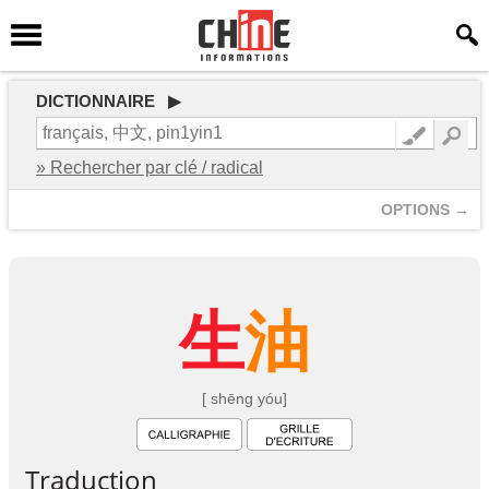
DICTIONNAIRE ▶
» Rechercher par clé / radical
OPTIONS →
生
油
[ shēng yóu]
Traduction