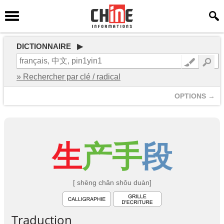
DICTIONNAIRE ▶
» Rechercher par clé / radical
OPTIONS →
生
产
手
段
[ shēng chǎn shǒu duàn]
Traduction