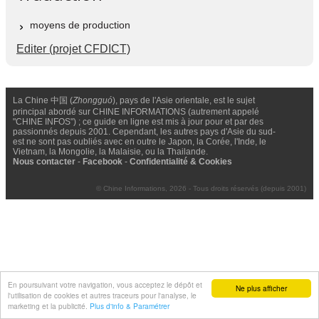
moyens de production
Editer (projet CFDICT)
La Chine 中国 (
Zhongguó
), pays de l'Asie orientale, est le sujet
principal abordé sur CHINE INFORMATIONS (autrement appelé
"CHINE INFOS") ; ce guide en ligne est mis à jour pour et par des
passionnés depuis 2001. Cependant, les autres pays d'Asie du sud-
est ne sont pas oubliés avec en outre le Japon, la Corée, l'Inde, le
Vietnam, la Mongolie, la Malaisie, ou la Thailande.
Nous contacter
-
Facebook
-
Confidentialité & Cookies
© Chine Informations, 2026 - Tous droits réservés (depuis 2001)
En poursuivant votre navigation, vous acceptez le dépôt et
Ne plus afficher
l'utilisation de cookies et autres traceurs pour l'analyse, le
marketing et la publicité.
Plus d'info & Paramétrer