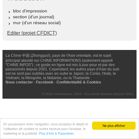
bloc d'impression
section (d'un journal)
mur (d'un réseau social)
Editer (projet CFDICT)
La Chine 中国 (
Zhongguó
), pays de l'Asie orientale, est le sujet
principal abordé sur CHINE INFORMATIONS (autrement appelé
"CHINE INFOS") ; ce guide en ligne est mis à jour pour et par des
passionnés depuis 2001. Cependant, les autres pays d'Asie du sud-
est ne sont pas oubliés avec en outre le Japon, la Corée, l'Inde, le
Vietnam, la Mongolie, la Malaisie, ou la Thailande.
Nous contacter
-
Facebook
-
Confidentialité & Cookies
© Chine Informations, 2026 - Tous droits réservés (depuis 2001)
En poursuivant votre navigation, vous acceptez le dépôt et
Ne plus afficher
l'utilisation de cookies et autres traceurs pour l'analyse, le
marketing et la publicité.
Plus d'info & Paramétrer