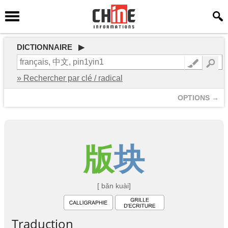
DICTIONNAIRE ▶
» Rechercher par clé / radical
OPTIONS →
版
块
[ bǎn kuài]
Traduction