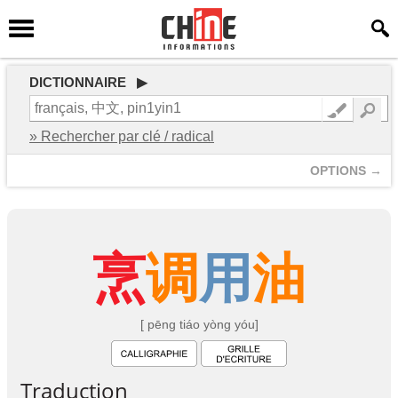
DICTIONNAIRE ▶
» Rechercher par clé / radical
OPTIONS →
烹
调
用
油
[ pēng tiáo yòng yóu]
Traduction