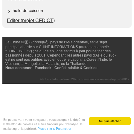
huile de cuisson
Editer (projet CFDICT)
La Chine 中国 (
Zhongguó
), pays de l'Asie orientale, est le sujet
principal abordé sur CHINE INFORMATIONS (autrement appelé
"CHINE INFOS") ; ce guide en ligne est mis à jour pour et par des
passionnés depuis 2001. Cependant, les autres pays d'Asie du sud-
est ne sont pas oubliés avec en outre le Japon, la Corée, l'Inde, le
Vietnam, la Mongolie, la Malaisie, ou la Thailande.
Nous contacter
-
Facebook
-
Confidentialité & Cookies
© Chine Informations, 2026 - Tous droits réservés (depuis 2001)
En poursuivant votre navigation, vous acceptez le dépôt et
Ne plus afficher
l'utilisation de cookies et autres traceurs pour l'analyse, le
marketing et la publicité.
Plus d'info & Paramétrer