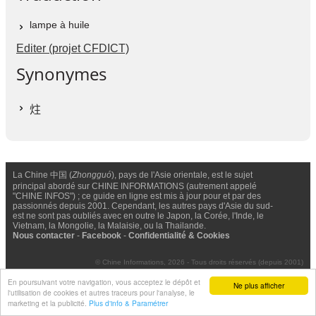
lampe à huile
Editer (projet CFDICT)
Synonymes
炷
La Chine 中国 (
Zhongguó
), pays de l'Asie orientale, est le sujet
principal abordé sur CHINE INFORMATIONS (autrement appelé
"CHINE INFOS") ; ce guide en ligne est mis à jour pour et par des
passionnés depuis 2001. Cependant, les autres pays d'Asie du sud-
est ne sont pas oubliés avec en outre le Japon, la Corée, l'Inde, le
Vietnam, la Mongolie, la Malaisie, ou la Thailande.
Nous contacter
-
Facebook
-
Confidentialité & Cookies
© Chine Informations, 2026 - Tous droits réservés (depuis 2001)
En poursuivant votre navigation, vous acceptez le dépôt et
Ne plus afficher
l'utilisation de cookies et autres traceurs pour l'analyse, le
marketing et la publicité.
Plus d'info & Paramétrer