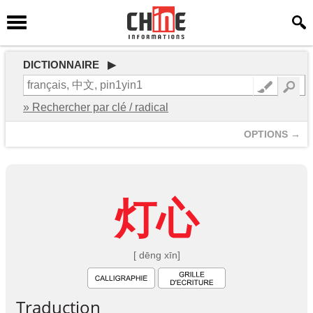
DICTIONNAIRE ▶
» Rechercher par clé / radical
OPTIONS →
灯
心
[ dēng xīn]
Traduction