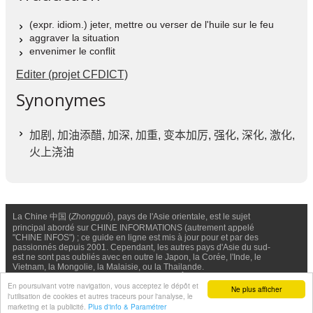
(expr. idiom.) jeter, mettre ou verser de l'huile sur le feu
aggraver la situation
envenimer le conflit
Editer (projet CFDICT)
Synonymes
加剧
,
加油添醋
,
加深
,
加重
,
变本加厉
,
强化
,
深化
,
激化
,
火上浇油
La Chine 中国 (
Zhongguó
), pays de l'Asie orientale, est le sujet
principal abordé sur CHINE INFORMATIONS (autrement appelé
"CHINE INFOS") ; ce guide en ligne est mis à jour pour et par des
passionnés depuis 2001. Cependant, les autres pays d'Asie du sud-
est ne sont pas oubliés avec en outre le Japon, la Corée, l'Inde, le
Vietnam, la Mongolie, la Malaisie, ou la Thailande.
Nous contacter
-
Facebook
-
Confidentialité & Cookies
En poursuivant votre navigation, vous acceptez le dépôt et
Ne plus afficher
l'utilisation de cookies et autres traceurs pour l'analyse, le
© Chine Informations, 2026 - Tous droits réservés (depuis 2001)
marketing et la publicité.
Plus d'info & Paramétrer