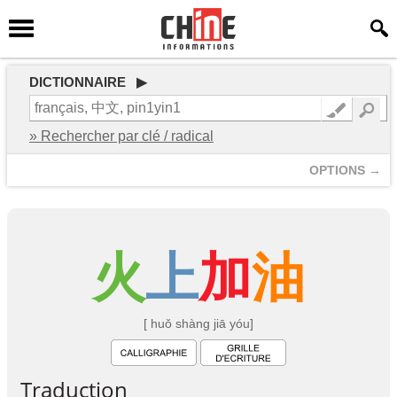
DICTIONNAIRE ▶
» Rechercher par clé / radical
OPTIONS →
火
上
加
油
[ huǒ shàng jiā yóu]
Traduction