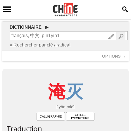
DICTIONNAIRE ▶
» Rechercher par clé / radical
OPTIONS →
淹
灭
[ yān miè]
Traduction