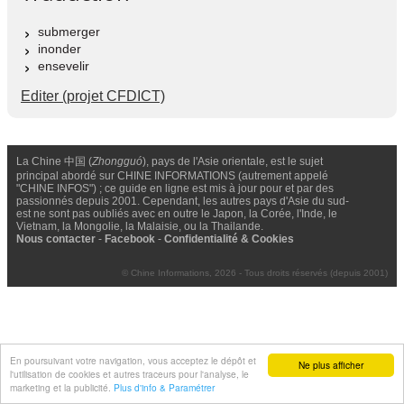
submerger
inonder
ensevelir
Editer (projet CFDICT)
La Chine 中国 (
Zhongguó
), pays de l'Asie orientale, est le sujet
principal abordé sur CHINE INFORMATIONS (autrement appelé
"CHINE INFOS") ; ce guide en ligne est mis à jour pour et par des
passionnés depuis 2001. Cependant, les autres pays d'Asie du sud-
est ne sont pas oubliés avec en outre le Japon, la Corée, l'Inde, le
Vietnam, la Mongolie, la Malaisie, ou la Thailande.
Nous contacter
-
Facebook
-
Confidentialité & Cookies
© Chine Informations, 2026 - Tous droits réservés (depuis 2001)
En poursuivant votre navigation, vous acceptez le dépôt et
Ne plus afficher
l'utilisation de cookies et autres traceurs pour l'analyse, le
marketing et la publicité.
Plus d'info & Paramétrer