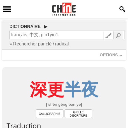
DICTIONNAIRE ▶
» Rechercher par clé / radical
OPTIONS →
深
更
半
夜
[ shēn gēng bàn yè]
Traduction