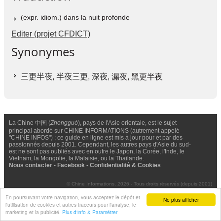
(expr. idiom.) dans la nuit profonde
Editer (projet CFDICT)
Synonymes
三更半夜
,
半夜三更
,
深夜
, 漏夜, 黑更半夜
La Chine 中国 (
Zhongguó
), pays de l'Asie orientale, est le sujet
principal abordé sur CHINE INFORMATIONS (autrement appelé
"CHINE INFOS") ; ce guide en ligne est mis à jour pour et par des
passionnés depuis 2001. Cependant, les autres pays d'Asie du sud-
est ne sont pas oubliés avec en outre le Japon, la Corée, l'Inde, le
Vietnam, la Mongolie, la Malaisie, ou la Thailande.
Nous contacter
-
Facebook
-
Confidentialité & Cookies
© Chine Informations, 2026 - Tous droits réservés (depuis 2001)
En poursuivant votre navigation, vous acceptez le dépôt et
Ne plus afficher
l'utilisation de cookies et autres traceurs pour l'analyse, le
marketing et la publicité.
Plus d'info & Paramétrer