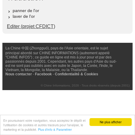
panner de l'or
laver de l'or
Editer (projet CFDICT)
La Chine 中国 (
Zhongguó
), pays de l'Asie orientale, est le sujet
principal abordé sur CHINE INFORMATIONS (autrement appelé
"CHINE INFOS") ; ce guide en ligne est mis à jour pour et par des
passionnés depuis 2001. Cependant, les autres pays d'Asie du sud-
est ne sont pas oubliés avec en outre le Japon, la Corée, l'Inde, le
Vietnam, la Mongolie, la Malaisie, ou la Thailande.
Nous contacter
-
Facebook
-
Confidentialité & Cookies
© Chine Informations, 2026 - Tous droits réservés (depuis 2001)
En poursuivant votre navigation, vous acceptez le dépôt et
Ne plus afficher
l'utilisation de cookies et autres traceurs pour l'analyse, le
marketing et la publicité.
Plus d'info & Paramétrer