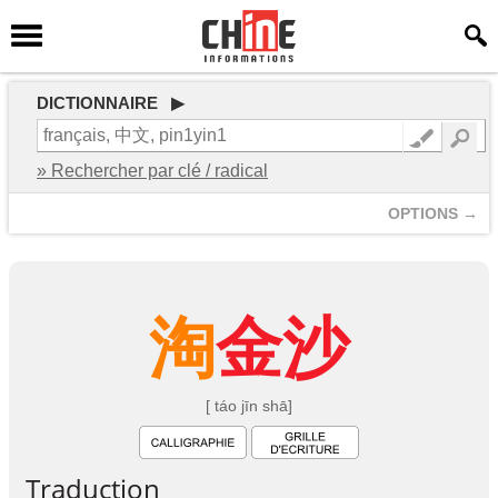
DICTIONNAIRE ▶
» Rechercher par clé / radical
OPTIONS →
淘
金
沙
[ táo jīn shā]
Traduction