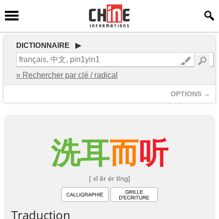
DICTIONNAIRE ▶
» Rechercher par clé / radical
OPTIONS →
洗
耳
而
听
[ xǐ ěr ér tīng]
Traduction