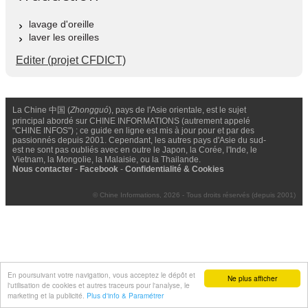
lavage d'oreille
laver les oreilles
Editer (projet CFDICT)
La Chine 中国 (
Zhongguó
), pays de l'Asie orientale, est le sujet
principal abordé sur CHINE INFORMATIONS (autrement appelé
"CHINE INFOS") ; ce guide en ligne est mis à jour pour et par des
passionnés depuis 2001. Cependant, les autres pays d'Asie du sud-
est ne sont pas oubliés avec en outre le Japon, la Corée, l'Inde, le
Vietnam, la Mongolie, la Malaisie, ou la Thailande.
Nous contacter
-
Facebook
-
Confidentialité & Cookies
© Chine Informations, 2026 - Tous droits réservés (depuis 2001)
En poursuivant votre navigation, vous acceptez le dépôt et
Ne plus afficher
l'utilisation de cookies et autres traceurs pour l'analyse, le
marketing et la publicité.
Plus d'info & Paramétrer