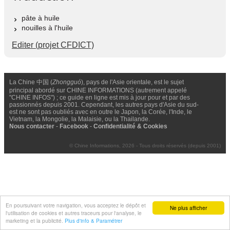
pâte à huile
nouilles à l'huile
Editer (projet CFDICT)
La Chine 中国 (
Zhongguó
), pays de l'Asie orientale, est le sujet
principal abordé sur CHINE INFORMATIONS (autrement appelé
"CHINE INFOS") ; ce guide en ligne est mis à jour pour et par des
passionnés depuis 2001. Cependant, les autres pays d'Asie du sud-
est ne sont pas oubliés avec en outre le Japon, la Corée, l'Inde, le
Vietnam, la Mongolie, la Malaisie, ou la Thailande.
Nous contacter
-
Facebook
-
Confidentialité & Cookies
© Chine Informations, 2026 - Tous droits réservés (depuis 2001)
En poursuivant votre navigation, vous acceptez le dépôt et
Ne plus afficher
l'utilisation de cookies et autres traceurs pour l'analyse, le
marketing et la publicité.
Plus d'info & Paramétrer