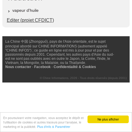
vapeur d'huile
Editer (projet CFDICT)
La Chine 中国 (
Zhongguó
), pays de l'Asie orientale, est le sujet
principal abordé sur CHINE INFORMATIONS (autrement appelé
"CHINE INFOS") ; ce guide en ligne est mis à jour pour et par des
passionnés depuis 2001. Cependant, les autres pays d'Asie du sud-
est ne sont pas oubliés avec en outre le Japon, la Corée, l'Inde, le
Vietnam, la Mongolie, la Malaisie, ou la Thailande.
Nous contacter
-
Facebook
-
Confidentialité & Cookies
© Chine Informations, 2026 - Tous droits réservés (depuis 2001)
En poursuivant votre navigation, vous acceptez le dépôt et
Ne plus afficher
l'utilisation de cookies et autres traceurs pour l'analyse, le
marketing et la publicité.
Plus d'info & Paramétrer