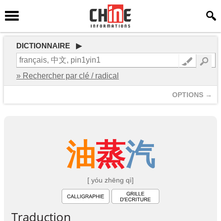
DICTIONNAIRE ▶
» Rechercher par clé / radical
OPTIONS →
油
蒸
汽
[ yóu zhēng qì]
Traduction