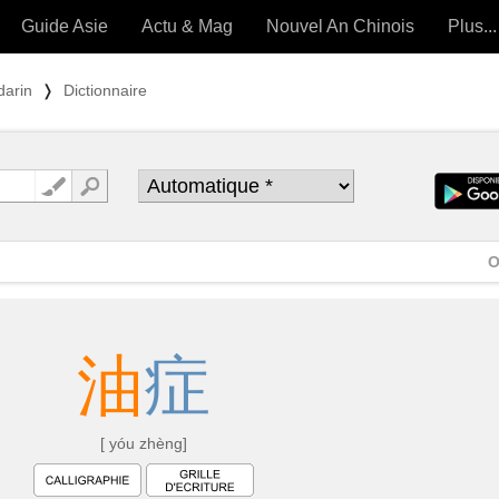
Guide Asie
Actu & Mag
Nouvel An Chinois
Plus...
Magazine
Forum (
darin
❭
Dictionnaire
Articles intemporels
 OUTILS) »
O
油
症
[ yóu zhèng]