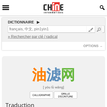
DICTIONNAIRE ▶
» Rechercher par clé / radical
OPTIONS →
油
滤
网
[ yóu lǜ wǎng]
Traduction