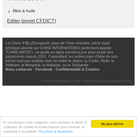
filtre à huile
Editer (projet CFDICT)
La Chine 中国 (
Zhongguó
), pays de l'Asie orientale, est le sujet
principal abordé sur CHINE INFORMATIONS (autrement appelé
"CHINE INFOS") ; ce guide en ligne est mis à jour pour et par des
passionnés depuis 2001. Cependant, les autres pays d'Asie du sud-
est ne sont pas oubliés avec en outre le Japon, la Corée, l'Inde, le
Vietnam, la Mongolie, la Malaisie, ou la Thailande.
Nous contacter
-
Facebook
-
Confidentialité & Cookies
© Chine Informations, 2026 - Tous droits réservés (depuis 2001)
En poursuivant votre navigation, vous acceptez le dépôt et
Ne plus afficher
l'utilisation de cookies et autres traceurs pour l'analyse, le
marketing et la publicité.
Plus d'info & Paramétrer