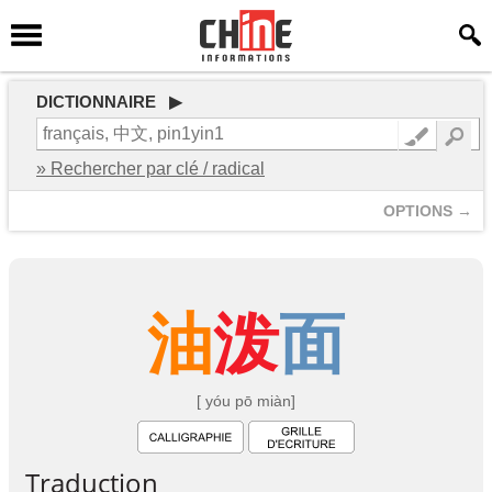
DICTIONNAIRE ▶
» Rechercher par clé / radical
OPTIONS →
油
泼
面
[ yóu pō miàn]
Traduction