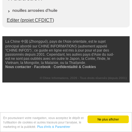
nouilles arrosées d'huile
Editer (projet CFDICT)
La Chine 中国 (
Zhongguó
), pays de l'Asie orientale, est le sujet
principal abordé sur CHINE INFORMATIONS (autrement appelé
"CHINE INFOS") ; ce guide en ligne est mis à jour pour et par des
passionnés depuis 2001. Cependant, les autres pays d'Asie du sud-
est ne sont pas oubliés avec en outre le Japon, la Corée, l'Inde, le
Vietnam, la Mongolie, la Malaisie, ou la Thailande.
Nous contacter
-
Facebook
-
Confidentialité & Cookies
© Chine Informations, 2026 - Tous droits réservés (depuis 2001)
En poursuivant votre navigation, vous acceptez le dépôt et
Ne plus afficher
l'utilisation de cookies et autres traceurs pour l'analyse, le
marketing et la publicité.
Plus d'info & Paramétrer