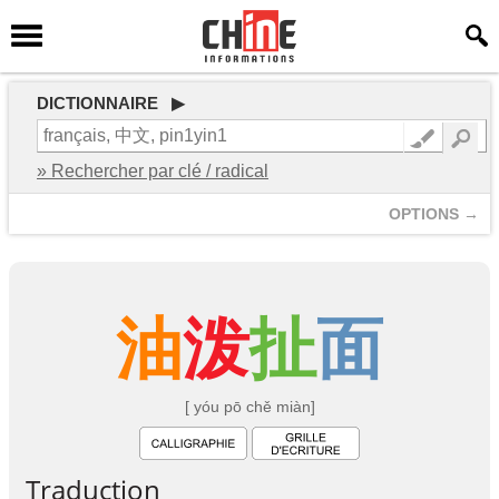
DICTIONNAIRE ▶
» Rechercher par clé / radical
OPTIONS →
油
泼
扯
面
[ yóu pō chě miàn]
Traduction