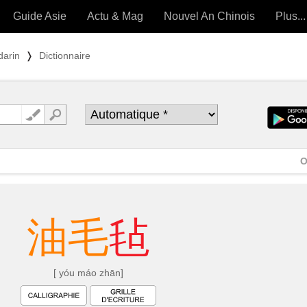
Guide Asie
Actu & Mag
Nouvel An Chinois
Plus...
Magazine
Forum (
darin
❭
Dictionnaire
Articles intemporels
 OUTILS) »
O
油
毛
毡
[ yóu máo zhān]