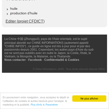
huile
production d'huile
Editer (projet CFDICT)
La Chine 中国 (
Zhongguó
), pays de l'Asie orientale, est le sujet
principal abordé sur CHINE INFORMATIONS (autrement appelé
"CHINE INFOS") ; ce guide en ligne est mis à jour pour et par des
passionnés depuis 2001. Cependant, les autres pays d'Asie du sud-
est ne sont pas oubliés avec en outre le Japon, la Corée, l'Inde, le
Vietnam, la Mongolie, la Malaisie, ou la Thailande.
Nous contacter
-
Facebook
-
Confidentialité & Cookies
© Chine Informations, 2026 - Tous droits réservés (depuis 2001)
En poursuivant votre navigation, vous acceptez le dépôt et
Ne plus afficher
l'utilisation de cookies et autres traceurs pour l'analyse, le
marketing et la publicité.
Plus d'info & Paramétrer