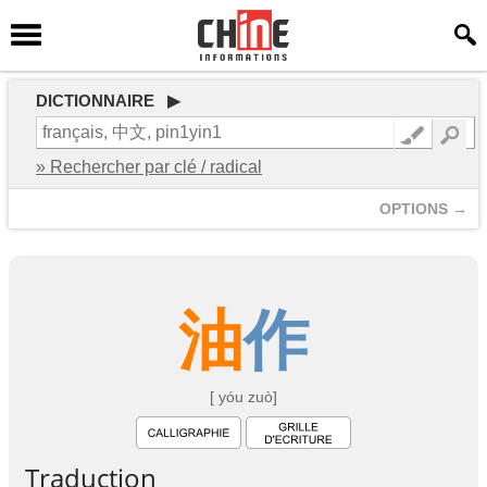
DICTIONNAIRE ▶
» Rechercher par clé / radical
OPTIONS →
油
作
[ yóu zuò]
Traduction