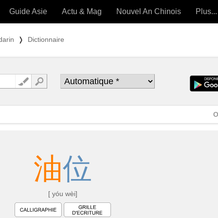
Guide Asie
Actu & Mag
Nouvel An Chinois
Plus...
Magazine
Forum (
darin
❭
Dictionnaire
Articles intemporels
 OUTILS) »
O
油
位
[ yóu wèi]