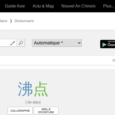
Guide Asie
Actu & Mag
Nouvel An Chinois
Plus...
Magazine
Forum (
darin
❭
Dictionnaire
Articles intemporels
 OUTILS) »
O
沸
点
[ fèi diǎn]