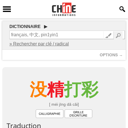
DICTIONNAIRE ▶
» Rechercher par clé / radical
OPTIONS →
没
精
打
彩
[ méi jīng dǎ cǎi]
Traduction