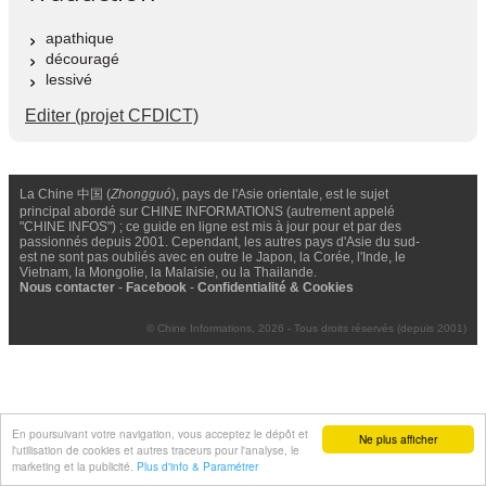
apathique
découragé
lessivé
Editer (projet CFDICT)
La Chine 中国 (
Zhongguó
), pays de l'Asie orientale, est le sujet
principal abordé sur CHINE INFORMATIONS (autrement appelé
"CHINE INFOS") ; ce guide en ligne est mis à jour pour et par des
passionnés depuis 2001. Cependant, les autres pays d'Asie du sud-
est ne sont pas oubliés avec en outre le Japon, la Corée, l'Inde, le
Vietnam, la Mongolie, la Malaisie, ou la Thailande.
Nous contacter
-
Facebook
-
Confidentialité & Cookies
© Chine Informations, 2026 - Tous droits réservés (depuis 2001)
En poursuivant votre navigation, vous acceptez le dépôt et
Ne plus afficher
l'utilisation de cookies et autres traceurs pour l'analyse, le
marketing et la publicité.
Plus d'info & Paramétrer