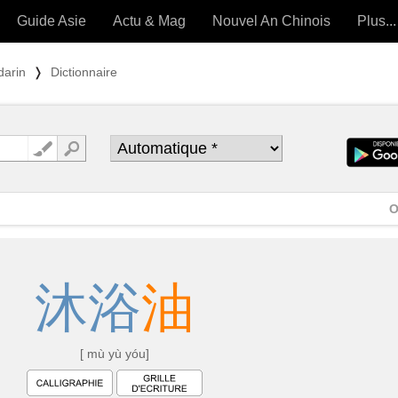
Guide Asie
Actu & Mag
Nouvel An Chinois
Plus...
Magazine
Forum (
darin
❭
Dictionnaire
Articles intemporels
 OUTILS) »
O
沐
浴
油
[ mù yù yóu]