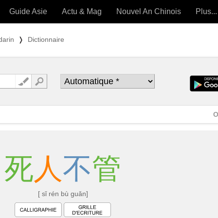
Guide Asie
Actu & Mag
Nouvel An Chinois
Plus...
Magazine
Forum (
darin
❭
Dictionnaire
Articles intemporels
 OUTILS) »
O
死
人
不
管
[ sǐ rén bù guǎn]