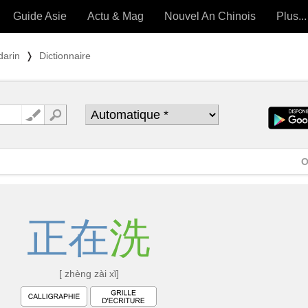
Guide Asie
Actu & Mag
Nouvel An Chinois
Plus...
Magazine
Forum (
darin
❭
Dictionnaire
Articles intemporels
 OUTILS) »
O
正
在
洗
[ zhèng zài xǐ]