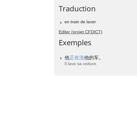
Traduction
en train de laver
Editer (projet CFDICT)
Exemples
他
正在洗
他的车。
Il lave sa voiture.