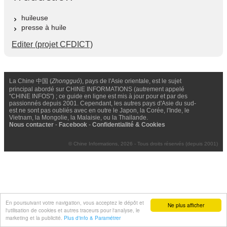
huileuse
presse à huile
Editer (projet CFDICT)
La Chine 中国 (
Zhongguó
), pays de l'Asie orientale, est le sujet
principal abordé sur CHINE INFORMATIONS (autrement appelé
"CHINE INFOS") ; ce guide en ligne est mis à jour pour et par des
passionnés depuis 2001. Cependant, les autres pays d'Asie du sud-
est ne sont pas oubliés avec en outre le Japon, la Corée, l'Inde, le
Vietnam, la Mongolie, la Malaisie, ou la Thailande.
Nous contacter
-
Facebook
-
Confidentialité & Cookies
© Chine Informations, 2026 - Tous droits réservés (depuis 2001)
En poursuivant votre navigation, vous acceptez le dépôt et
Ne plus afficher
l'utilisation de cookies et autres traceurs pour l'analyse, le
marketing et la publicité.
Plus d'info & Paramétrer