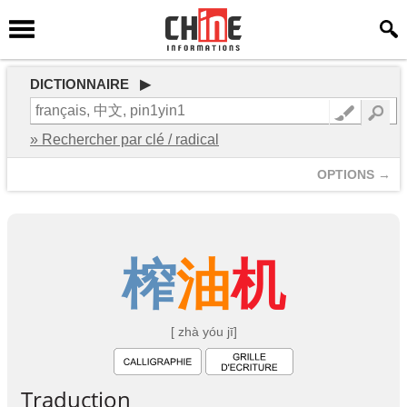
DICTIONNAIRE ▶
» Rechercher par clé / radical
OPTIONS →
榨
油
机
[ zhà yóu jī]
Traduction