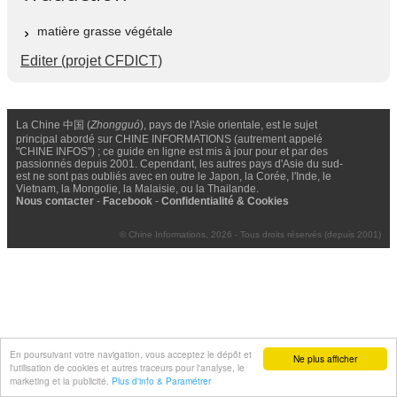
matière grasse végétale
Editer (projet CFDICT)
La Chine 中国 (
Zhongguó
), pays de l'Asie orientale, est le sujet
principal abordé sur CHINE INFORMATIONS (autrement appelé
"CHINE INFOS") ; ce guide en ligne est mis à jour pour et par des
passionnés depuis 2001. Cependant, les autres pays d'Asie du sud-
est ne sont pas oubliés avec en outre le Japon, la Corée, l'Inde, le
Vietnam, la Mongolie, la Malaisie, ou la Thailande.
Nous contacter
-
Facebook
-
Confidentialité & Cookies
© Chine Informations, 2026 - Tous droits réservés (depuis 2001)
En poursuivant votre navigation, vous acceptez le dépôt et
Ne plus afficher
l'utilisation de cookies et autres traceurs pour l'analyse, le
marketing et la publicité.
Plus d'info & Paramétrer