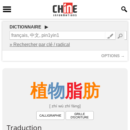
DICTIONNAIRE ▶
» Rechercher par clé / radical
OPTIONS →
植
物
脂
肪
[ zhí wù zhī fáng]
Traduction