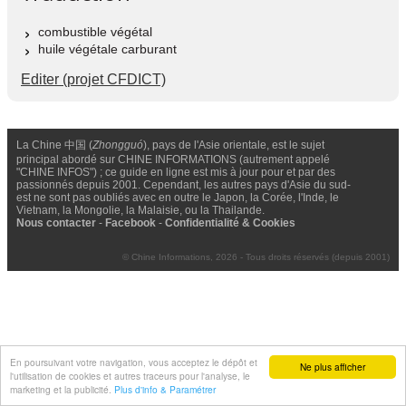
combustible végétal
huile végétale carburant
Editer (projet CFDICT)
La Chine 中国 (
Zhongguó
), pays de l'Asie orientale, est le sujet
principal abordé sur CHINE INFORMATIONS (autrement appelé
"CHINE INFOS") ; ce guide en ligne est mis à jour pour et par des
passionnés depuis 2001. Cependant, les autres pays d'Asie du sud-
est ne sont pas oubliés avec en outre le Japon, la Corée, l'Inde, le
Vietnam, la Mongolie, la Malaisie, ou la Thailande.
Nous contacter
-
Facebook
-
Confidentialité & Cookies
© Chine Informations, 2026 - Tous droits réservés (depuis 2001)
En poursuivant votre navigation, vous acceptez le dépôt et
Ne plus afficher
l'utilisation de cookies et autres traceurs pour l'analyse, le
marketing et la publicité.
Plus d'info & Paramétrer