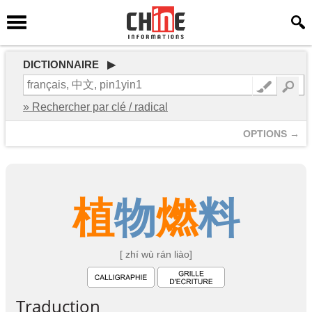
DICTIONNAIRE ▶
» Rechercher par clé / radical
OPTIONS →
植
物
燃
料
[ zhí wù rán liào]
Traduction