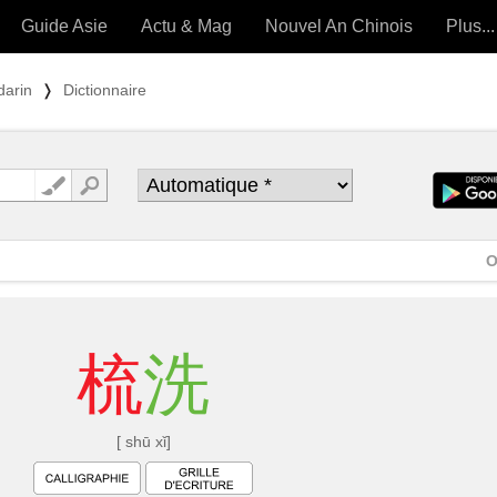
Guide Asie
Actu & Mag
Nouvel An Chinois
Plus...
Magazine
Forum (
darin
❭
Dictionnaire
Articles intemporels
 OUTILS) »
O
梳
洗
[ shū xǐ]