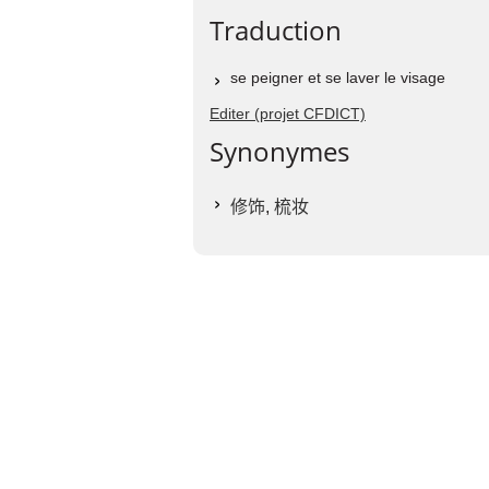
Traduction
se peigner et se laver le visage
Editer (projet CFDICT)
Synonymes
修饰
,
梳妆