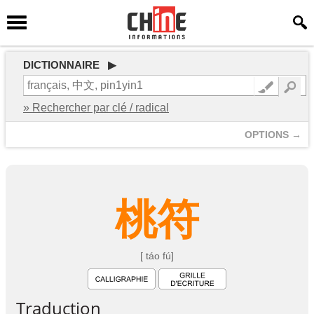
DICTIONNAIRE ▶
» Rechercher par clé / radical
OPTIONS →
桃
符
[ táo fú]
Traduction