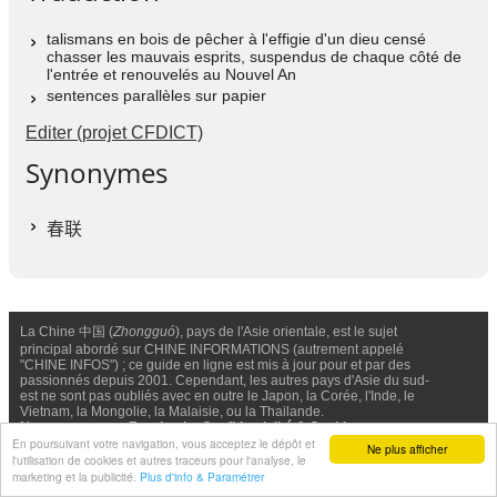
talismans en bois de pêcher à l'effigie d'un dieu censé
chasser les mauvais esprits, suspendus de chaque côté de
l'entrée et renouvelés au Nouvel An
sentences parallèles sur papier
Editer (projet CFDICT)
Synonymes
春联
La Chine 中国 (
Zhongguó
), pays de l'Asie orientale, est le sujet
principal abordé sur CHINE INFORMATIONS (autrement appelé
"CHINE INFOS") ; ce guide en ligne est mis à jour pour et par des
passionnés depuis 2001. Cependant, les autres pays d'Asie du sud-
est ne sont pas oubliés avec en outre le Japon, la Corée, l'Inde, le
Vietnam, la Mongolie, la Malaisie, ou la Thailande.
Nous contacter
-
Facebook
-
Confidentialité & Cookies
En poursuivant votre navigation, vous acceptez le dépôt et
Ne plus afficher
l'utilisation de cookies et autres traceurs pour l'analyse, le
© Chine Informations, 2026 - Tous droits réservés (depuis 2001)
marketing et la publicité.
Plus d'info & Paramétrer