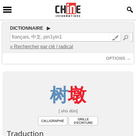
DICTIONNAIRE ▶
» Rechercher par clé / radical
OPTIONS →
树
墩
[ shù dūn]
Traduction