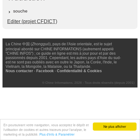
souche
Editer (projet CFDICT)
La Chine 中国 (
Zhongguó
), pays de l'Asie orientale, est le sujet
principal abordé sur CHINE INFORMATIONS (autrement appelé
"CHINE INFOS") ; ce guide en ligne est mis à jour pour et par des
passionnés depuis 2001. Cependant, les autres pays d'Asie du sud-
est ne sont pas oubliés avec en outre le Japon, la Corée, l'Inde, le
Vietnam, la Mongolie, la Malaisie, ou la Thailande.
Nous contacter
-
Facebook
-
Confidentialité & Cookies
© Chine Informations, 2026 - Tous droits réservés (depuis 2001)
En poursuivant votre navigation, vous acceptez le dépôt et
Ne plus afficher
l'utilisation de cookies et autres traceurs pour l'analyse, le
marketing et la publicité.
Plus d'info & Paramétrer