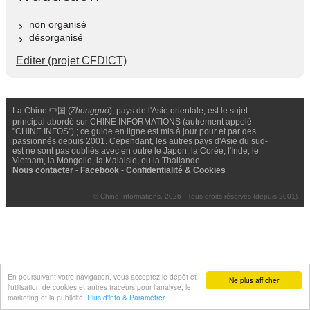
non organisé
désorganisé
Editer (projet CFDICT)
La Chine 中国 (
Zhongguó
), pays de l'Asie orientale, est le sujet
principal abordé sur CHINE INFORMATIONS (autrement appelé
"CHINE INFOS") ; ce guide en ligne est mis à jour pour et par des
passionnés depuis 2001. Cependant, les autres pays d'Asie du sud-
est ne sont pas oubliés avec en outre le Japon, la Corée, l'Inde, le
Vietnam, la Mongolie, la Malaisie, ou la Thailande.
Nous contacter
-
Facebook
-
Confidentialité & Cookies
© Chine Informations, 2026 - Tous droits réservés (depuis 2001)
En poursuivant votre navigation, vous acceptez le dépôt et
Ne plus afficher
l'utilisation de cookies et autres traceurs pour l'analyse, le
marketing et la publicité.
Plus d'info & Paramétrer