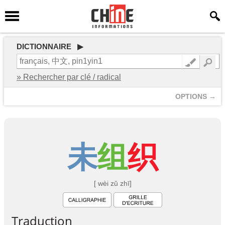
DICTIONNAIRE ▶
» Rechercher par clé / radical
OPTIONS →
未
组
织
[ wèi zǔ zhī]
Traduction