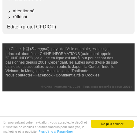
attentionné
réfléchi
Editer (projet CFDICT)
La Chine 中国 (
Zhongguó
), pays de l'Asie orientale, est le sujet
principal abordé sur CHINE INFORMATIONS (autrement appelé
"CHINE INFOS") ; ce guide en ligne est mis à jour pour et par des
passionnés depuis 2001. Cependant, les autres pays d'Asie du sud-
est ne sont pas oubliés avec en outre le Japon, la Corée, l'Inde, le
Vietnam, la Mongolie, la Malaisie, ou la Thailande.
Nous contacter
-
Facebook
-
Confidentialité & Cookies
© Chine Informations, 2026 - Tous droits réservés (depuis 2001)
En poursuivant votre navigation, vous acceptez le dépôt et
Ne plus afficher
l'utilisation de cookies et autres traceurs pour l'analyse, le
marketing et la publicité.
Plus d'info & Paramétrer