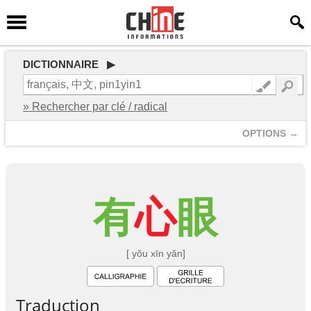
DICTIONNAIRE ▶
» Rechercher par clé / radical
OPTIONS →
有
心
眼
[ yǒu xīn yǎn]
Traduction