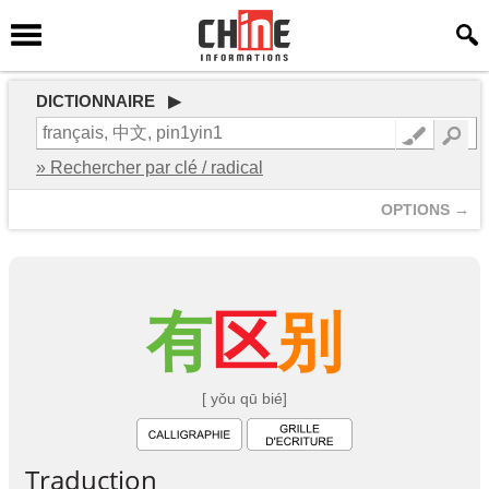
DICTIONNAIRE ▶
» Rechercher par clé / radical
OPTIONS →
有
区
别
[ yǒu qū bié]
Traduction