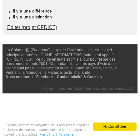
il y a une différence
il y a une distinction
Editer (projet CFDICT)
La Chine 中国 (
Zhongguó
), pays de l'Asie orientale, est le sujet
principal abordé sur CHINE INFORMATIONS (autrement appelé
"CHINE INFOS") ; ce guide en ligne est mis à jour pour et par des
passionnés depuis 2001. Cependant, les autres pays d'Asie du sud-
est ne sont pas oubliés avec en outre le Japon, la Corée, l'Inde, le
Vietnam, la Mongolie, la Malaisie, ou la Thailande.
Nous contacter
-
Facebook
-
Confidentialité & Cookies
© Chine Informations, 2026 - Tous droits réservés (depuis 2001)
En poursuivant votre navigation, vous acceptez le dépôt et
Ne plus afficher
l'utilisation de cookies et autres traceurs pour l'analyse, le
marketing et la publicité.
Plus d'info & Paramétrer