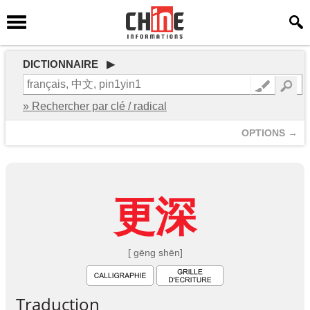
DICTIONNAIRE ▶
» Rechercher par clé / radical
OPTIONS →
更
深
[ gēng shēn]
Traduction