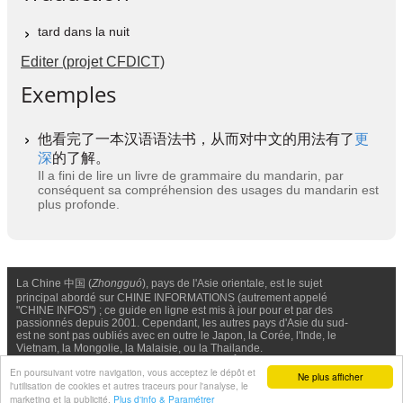
tard dans la nuit
Editer (projet CFDICT)
Exemples
他看完了一本汉语语法书，从而对中文的用法有了
更
深
的了解。
Il a fini de lire un livre de grammaire du mandarin, par
conséquent sa compréhension des usages du mandarin est
plus profonde.
La Chine 中国 (
Zhongguó
), pays de l'Asie orientale, est le sujet
principal abordé sur CHINE INFORMATIONS (autrement appelé
"CHINE INFOS") ; ce guide en ligne est mis à jour pour et par des
passionnés depuis 2001. Cependant, les autres pays d'Asie du sud-
est ne sont pas oubliés avec en outre le Japon, la Corée, l'Inde, le
Vietnam, la Mongolie, la Malaisie, ou la Thailande.
Nous contacter
-
Facebook
-
Confidentialité & Cookies
En poursuivant votre navigation, vous acceptez le dépôt et
Ne plus afficher
l'utilisation de cookies et autres traceurs pour l'analyse, le
© Chine Informations, 2026 - Tous droits réservés (depuis 2001)
marketing et la publicité.
Plus d'info & Paramétrer