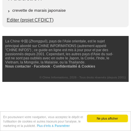
crevette de marais japonaise
Editer (projet CFDICT)
La Chine 中国 (
Zhongguó
), pays de l'Asie orientale, est le sujet
principal abordé sur CHINE INFORMATIONS (autrement appelé
"CHINE INFOS") ; ce guide en ligne est mis à jour pour et par des
passionnés depuis 2001. Cependant, les autres pays d'Asie du sud-
est ne sont pas oubliés avec en outre le Japon, la Corée, l'Inde, le
Vietnam, la Mongolie, la Malaisie, ou la Thailande.
Nous contacter
-
Facebook
-
Confidentialité & Cookies
© Chine Informations, 2026 - Tous droits réservés (depuis 2001)
En poursuivant votre navigation, vous acceptez le dépôt et
Ne plus afficher
l'utilisation de cookies et autres traceurs pour l'analyse, le
marketing et la publicité.
Plus d'info & Paramétrer