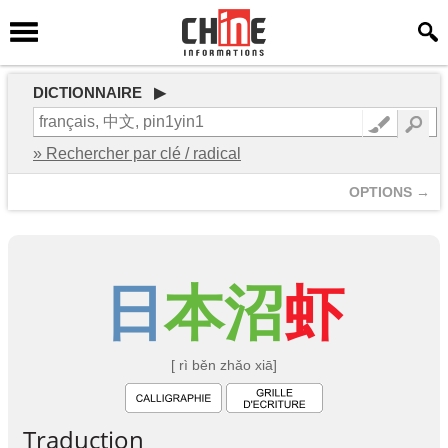
DICTIONNAIRE ▶
» Rechercher par clé / radical
OPTIONS →
日
本
沼
虾
[ rì běn zhǎo xiā]
Traduction